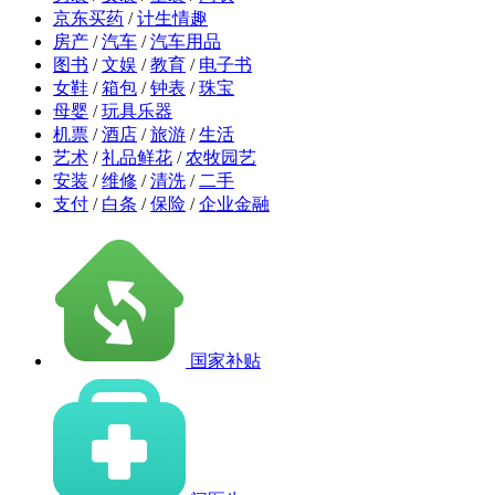
京东买药
/
计生情趣
房产
/
汽车
/
汽车用品
图书
/
文娱
/
教育
/
电子书
女鞋
/
箱包
/
钟表
/
珠宝
母婴
/
玩具乐器
机票
/
酒店
/
旅游
/
生活
艺术
/
礼品鲜花
/
农牧园艺
安装
/
维修
/
清洗
/
二手
支付
/
白条
/
保险
/
企业金融
国家补贴