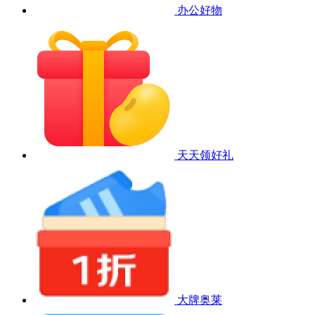
办公好物
天天领好礼
大牌奥莱