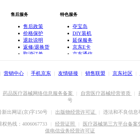
售后服务
特色服务
售后政策
夺宝岛
价格保护
DIY装机
退款说明
延保服务
返修/退换货
京东E卡
取消订单
京东通信
京鱼座智能
|
营销中心
|
手机京东
|
友情链接
|
销售联盟
|
京东社区
|
药品医疗器械网络信息服务备案
|
自营医疗器械经营资质
|
号
出网证(京)字150号
|
出版物经营许可证
|
违法和不良信息举报
权热线：4006067733
|
经营证照
|
医疗器械第三方平台备案凭证
值电信业务经营许可证