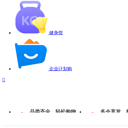
健身馆
企业计划购

品类齐全，轻松购物
多仓直发，