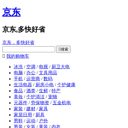
京东
京东,多快好省
京东，多快好省

搜索

我的购物车
冰洗
/
空调
/
电视
/
厨卫大电
电脑
/
办公
/
文具用品
手机
/
运营商
/
数码
生活电器
/
厨房小电
/
个护健康
食品
/
酒类
/
生鲜
/
特产
美妆
/
个护清洁
/
宠物
元器件
/
劳保物资
/
五金机电
家装
/
建材
/
家具
家居日用
/
厨具
男鞋
/
运动
/
户外
男装
/
女装
/
童装
/
内衣