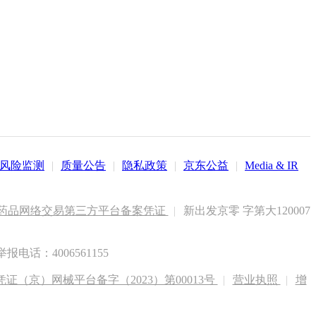
风险监测
|
质量公告
|
隐私政策
|
京东公益
|
Media & IR
药品网络交易第三方平台备案凭证
|
新出发京零 字第大120007
电话：4006561155
（京）网械平台备字（2023）第00013号
|
营业执照
|
增