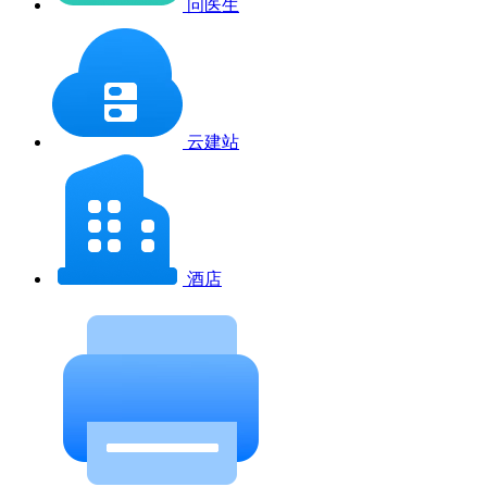
问医生
云建站
酒店