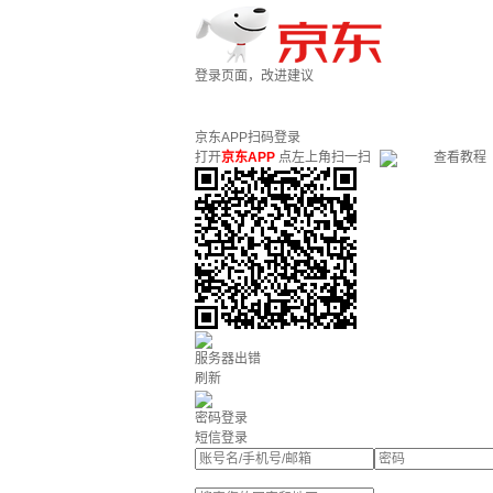
登录页面，改进建议
京东APP扫码登录
打开
京东APP
点左上角扫一扫
查看教程
服务器出错
刷新
密码登录
短信登录