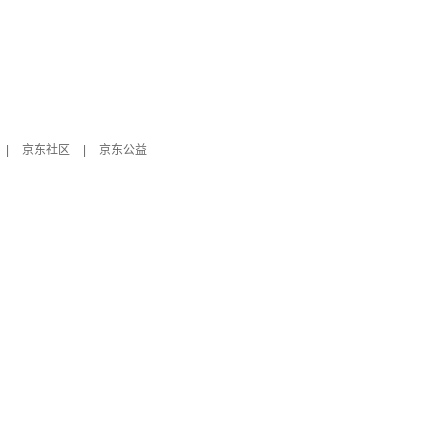
|
京东社区
|
京东公益