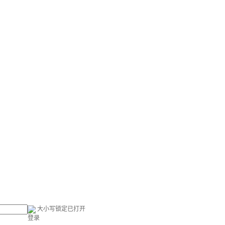
大小写锁定已打开
登录