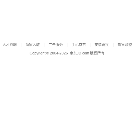
人才招聘
|
商家入驻
|
广告服务
|
手机京东
|
友情链接
|
销售联盟
Copyright © 2004-
2026
京东JD.com 版权所有