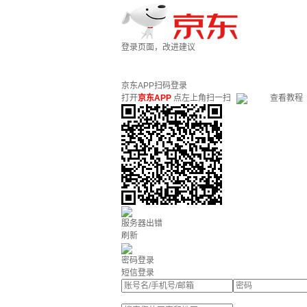
登录页面，改进建议
京东APP扫码登录
打开
京东APP
点左上角扫一扫
查看教程
服务器出错
刷新
密码登录
短信登录