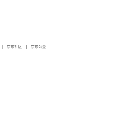
|
京东社区
|
京东公益