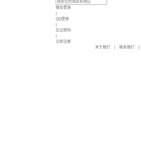
微信登录
|
QQ登录
|
忘记密码
|
立即注册
关于我们
|
联系我们
|