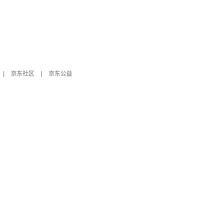
|
京东社区
|
京东公益