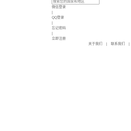
微信登录
|
QQ登录
|
忘记密码
|
立即注册
关于我们
|
联系我们
|