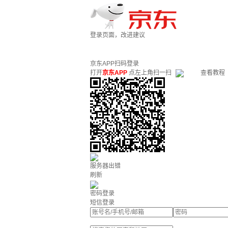
登录页面，改进建议
京东APP扫码登录
打开
京东APP
点左上角扫一扫
查看教程
服务器出错
刷新
密码登录
短信登录