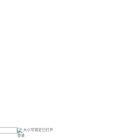
大小写锁定已打开
登录