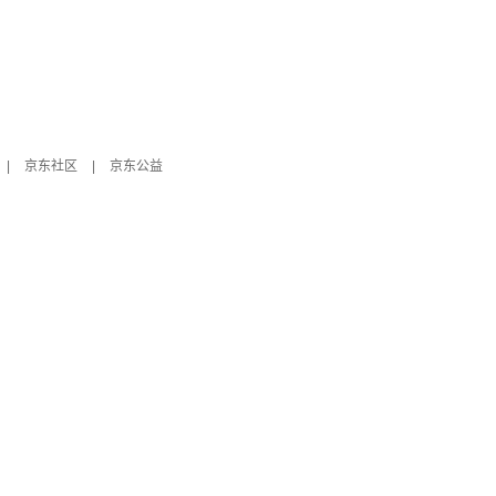
|
京东社区
|
京东公益