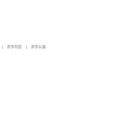
|
京东社区
|
京东公益