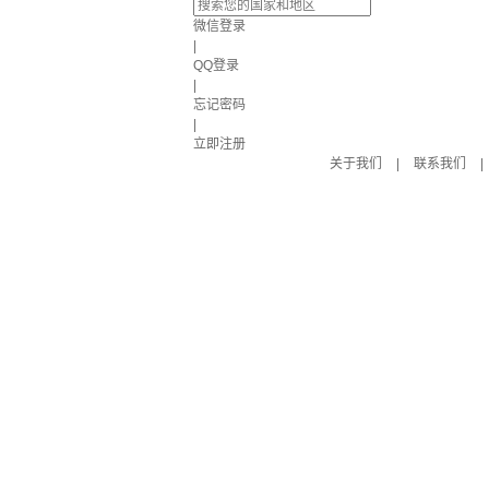
微信登录
|
QQ登录
|
忘记密码
|
立即注册
关于我们
|
联系我们
|