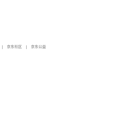
|
京东社区
|
京东公益