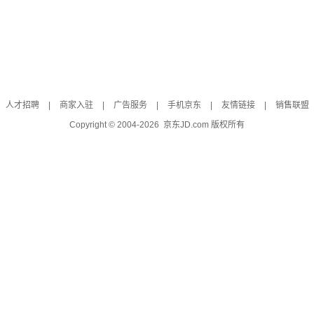
人才招聘
|
商家入驻
|
广告服务
|
手机京东
|
友情链接
|
销售联盟
Copyright © 2004-
2026
京东JD.com 版权所有