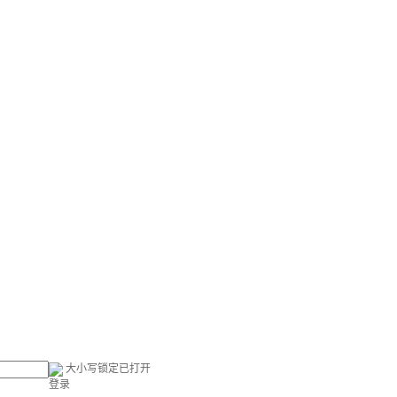
大小写锁定已打开
登录