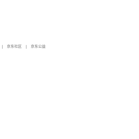
|
京东社区
|
京东公益