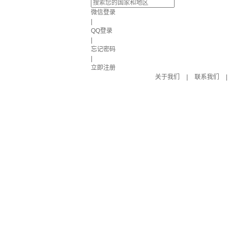
微信登录
|
QQ登录
|
忘记密码
|
立即注册
关于我们
|
联系我们
|