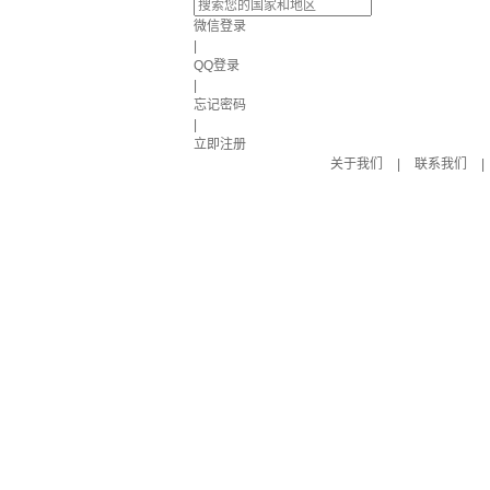
微信登录
|
QQ登录
|
忘记密码
|
立即注册
关于我们
|
联系我们
|