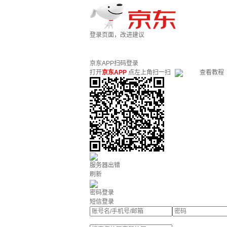
登录页面，改进建议
京东APP扫码登录
打开
京东APP
点左上角扫一扫
查看教程
服务器出错
刷新
密码登录
短信登录