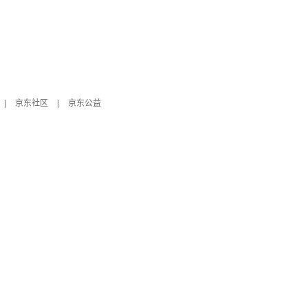
|
京东社区
|
京东公益