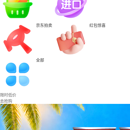
京东拍卖
红包惊喜
全部
限时低价
去抢购