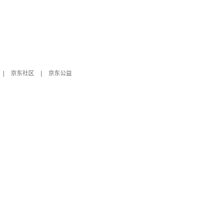
|
京东社区
|
京东公益