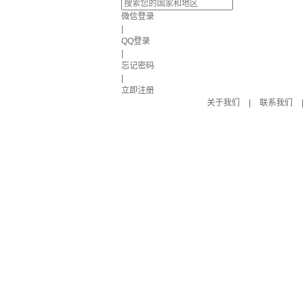
微信登录
|
QQ登录
|
忘记密码
|
立即注册
关于我们
|
联系我们
|