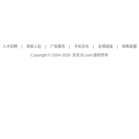
人才招聘
|
商家入驻
|
广告服务
|
手机京东
|
友情链接
|
销售联盟
Copyright © 2004-
2026
京东JD.com 版权所有