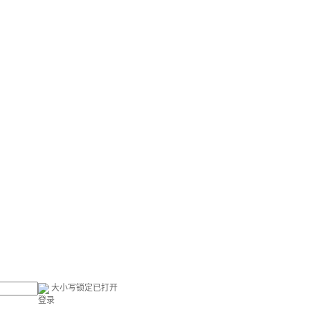
大小写锁定已打开
登录