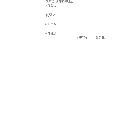
微信登录
|
QQ登录
|
忘记密码
|
立即注册
关于我们
|
联系我们
|