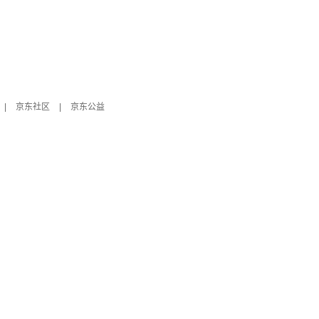
|
京东社区
|
京东公益