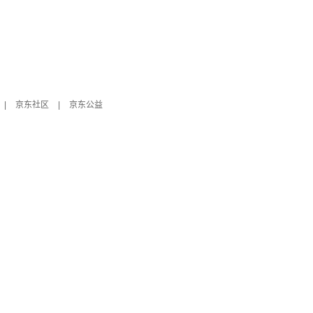
|
京东社区
|
京东公益