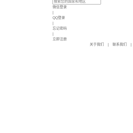
微信登录
|
QQ登录
|
忘记密码
|
立即注册
关于我们
|
联系我们
|