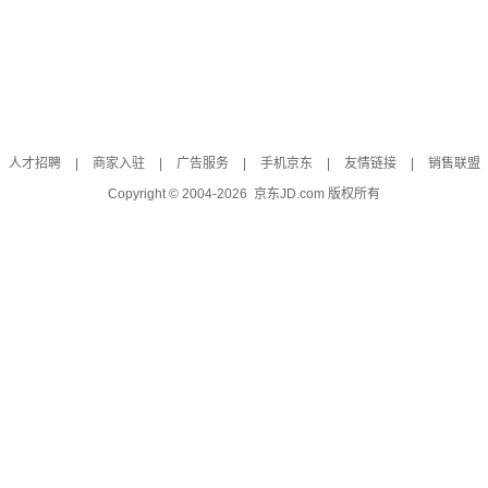
人才招聘
|
商家入驻
|
广告服务
|
手机京东
|
友情链接
|
销售联盟
Copyright © 2004-
2026
京东JD.com 版权所有