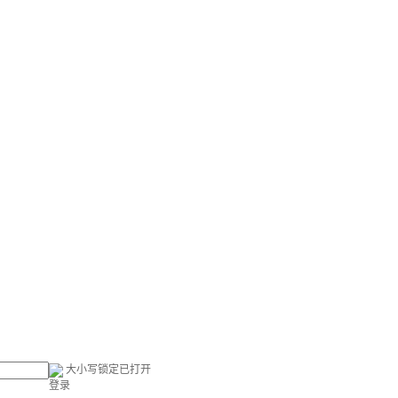
大小写锁定已打开
登录