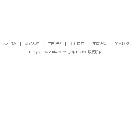
人才招聘
|
商家入驻
|
广告服务
|
手机京东
|
友情链接
|
销售联盟
Copyright © 2004-
2026
京东JD.com 版权所有