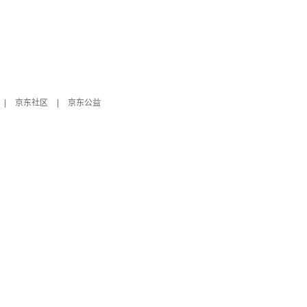
|
京东社区
|
京东公益