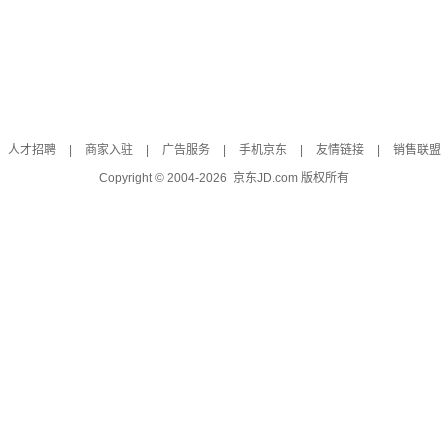
人才招聘
|
商家入驻
|
广告服务
|
手机京东
|
友情链接
|
销售联盟
Copyright © 2004-
2026
京东JD.com 版权所有