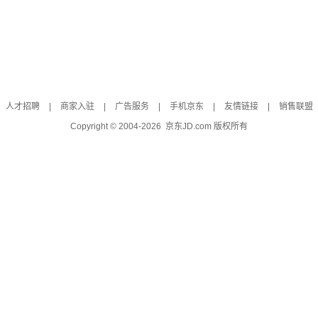
人才招聘
|
商家入驻
|
广告服务
|
手机京东
|
友情链接
|
销售联盟
Copyright © 2004-
2026
京东JD.com 版权所有