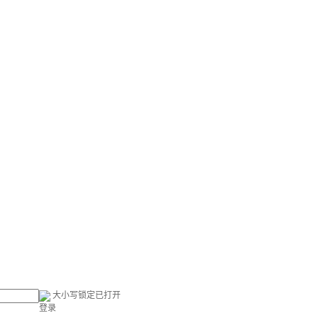
大小写锁定已打开
登录