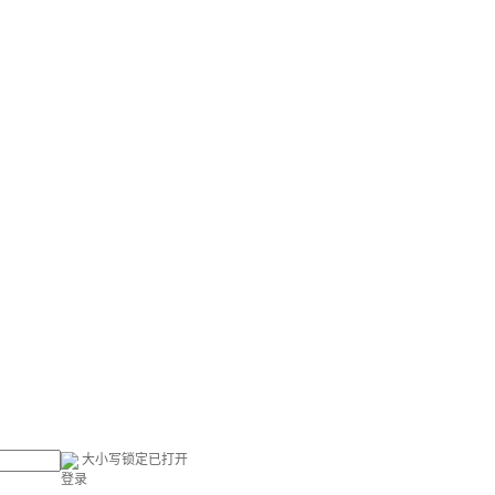
大小写锁定已打开
登录