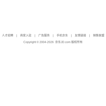
人才招聘
|
商家入驻
|
广告服务
|
手机京东
|
友情链接
|
销售联盟
Copyright © 2004-
2026
京东JD.com 版权所有