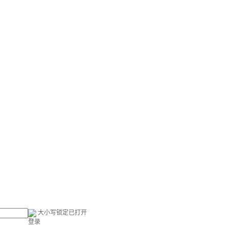
大小写锁定已打开
登录