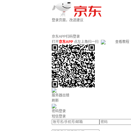
登录页面，改进建议
京东APP扫码登录
打开
京东APP
点左上角扫一扫
查看教程
服务器出错
刷新
密码登录
短信登录