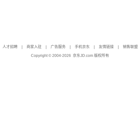
人才招聘
|
商家入驻
|
广告服务
|
手机京东
|
友情链接
|
销售联盟
Copyright © 2004-
2026
京东JD.com 版权所有