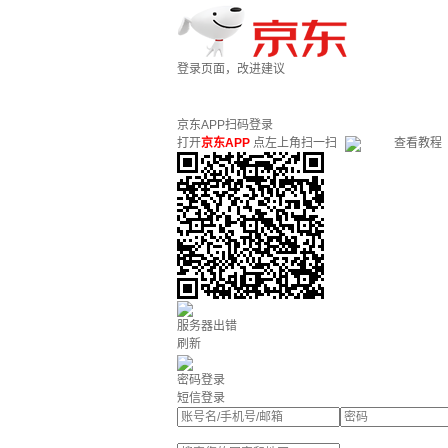
登录页面，改进建议
京东APP扫码登录
打开
京东APP
点左上角扫一扫
查看教程
服务器出错
刷新
密码登录
短信登录