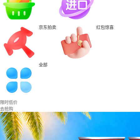
京东拍卖
红包惊喜
全部
限时低价
去抢购