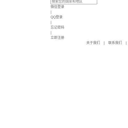
微信登录
|
QQ登录
|
忘记密码
|
立即注册
关于我们
|
联系我们
|