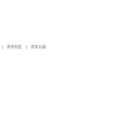
|
京东社区
|
京东公益