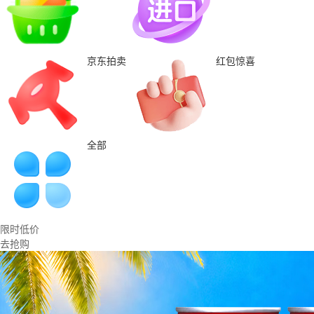
京东拍卖
红包惊喜
全部
限时低价
去抢购