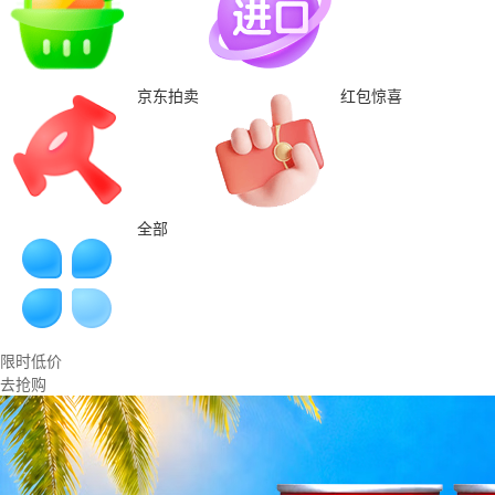
京东拍卖
红包惊喜
全部
限时低价
去抢购