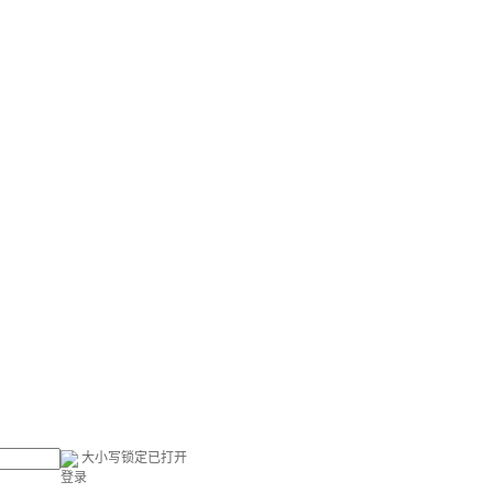
大小写锁定已打开
登录