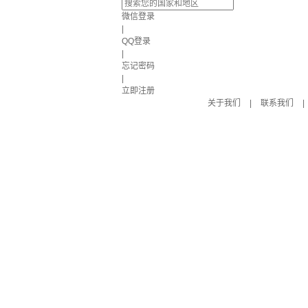
微信登录
|
QQ登录
|
忘记密码
|
立即注册
关于我们
|
联系我们
|