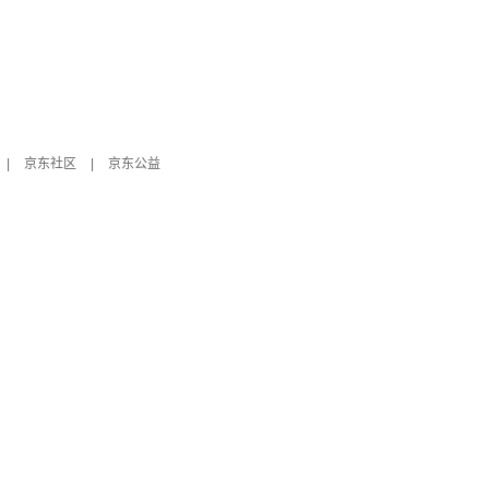
|
京东社区
|
京东公益