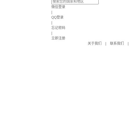
微信登录
|
QQ登录
|
忘记密码
|
立即注册
关于我们
|
联系我们
|