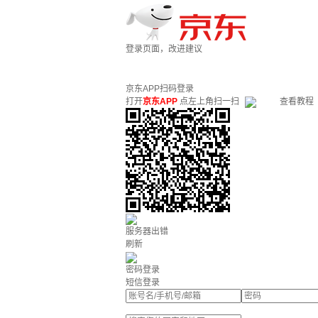
登录页面，改进建议
京东APP扫码登录
打开
京东APP
点左上角扫一扫
查看教程
服务器出错
刷新
密码登录
短信登录