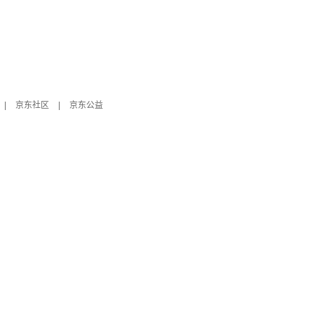
|
京东社区
|
京东公益