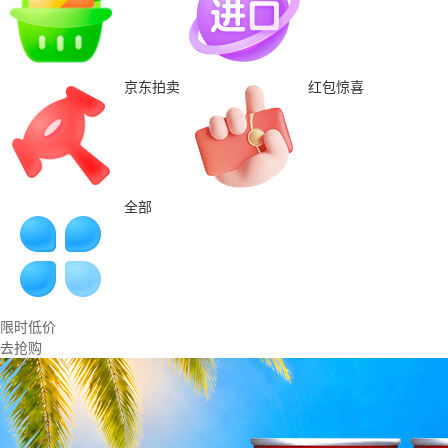
京东拍卖
红包惊喜
全部
限时低价
去抢购