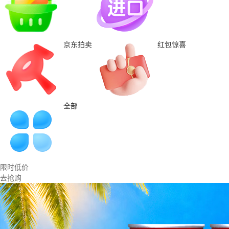
京东拍卖
红包惊喜
全部
限时低价
去抢购