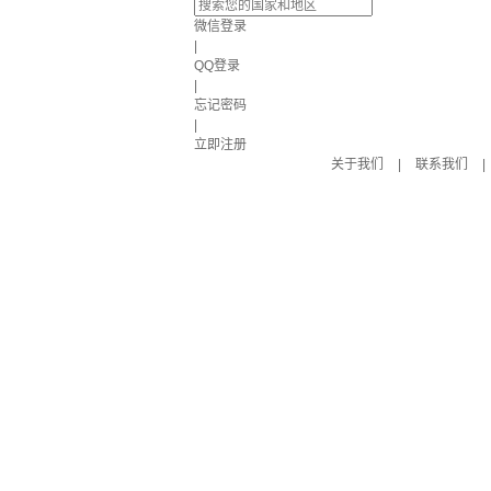
微信登录
|
QQ登录
|
忘记密码
|
立即注册
关于我们
|
联系我们
|