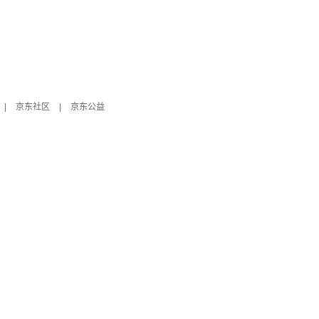
|
京东社区
|
京东公益