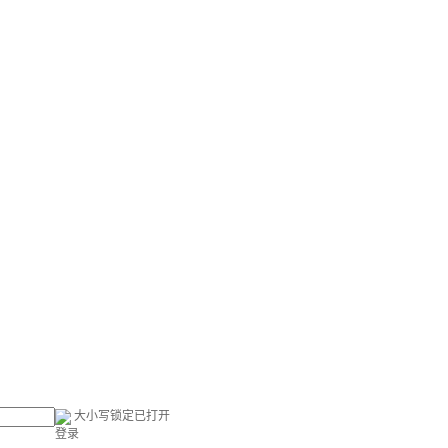
大小写锁定已打开
登录