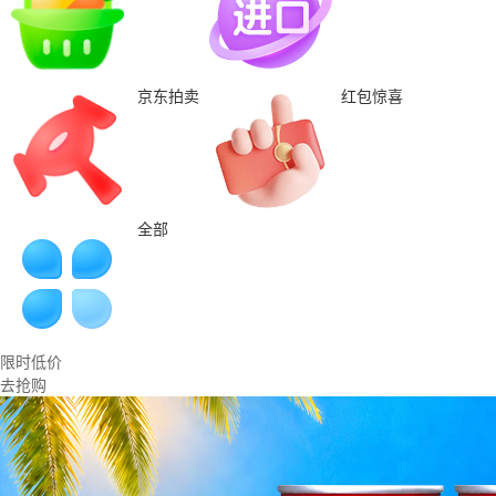
京东拍卖
红包惊喜
全部
限时低价
去抢购