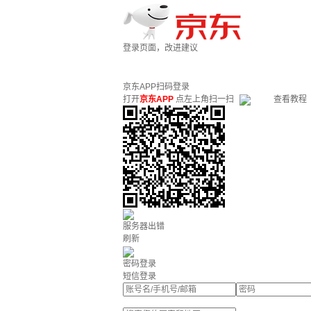
登录页面，改进建议
京东APP扫码登录
打开
京东APP
点左上角扫一扫
查看教程
服务器出错
刷新
密码登录
短信登录