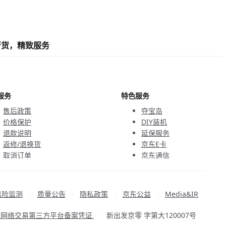
行货，精致服务
服务
特色服务
售后政策
夺宝岛
价格保护
DIY装机
退款说明
延保服务
返修/退换货
京东E卡
取消订单
京东通信
京鱼座智能
风险监测
质量公告
隐私政策
京东公益
Media&IR
|
|
|
|
品网络交易第三方平台备案凭证
新出发京零 字第大120007号
|