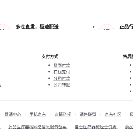
多仓直发，极速配送
正品
支付方式
售后
货到付款
在线支付
分期付款
准
公司转账
营销中心
手机京东
友情链接
销售联盟
京东社区
|
|
|
|
|
|
P
药品医疗器械网络信息服务备案
自营医疗器械经营资质
药
|
|
|