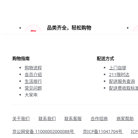
品类齐全，轻松购物
天天低价，畅选无忧
购物指南
配送方式
购物流程
上门自提
会员介绍
211限时达
生活旅行
配送服务查询
常见问题
配送费收取标
大家电
联系客服
关于我们
联系我们
联系客服
合作招商
商家帮助
|
|
|
|
京公网安备 11000002000088号
京ICP备11041704号
IC
|
|