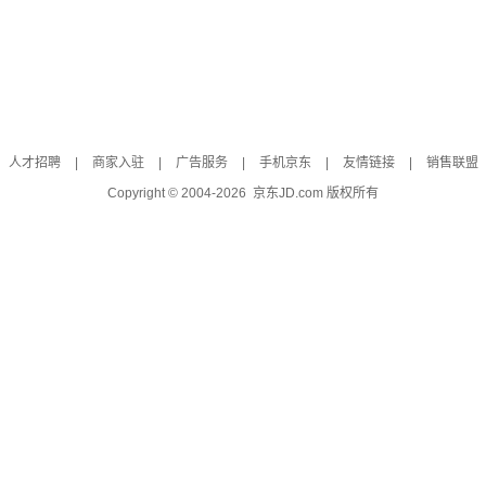
人才招聘
|
商家入驻
|
广告服务
|
手机京东
|
友情链接
|
销售联盟
Copyright © 2004-
2026
京东JD.com 版权所有