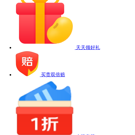
天天领好礼
买贵双倍赔