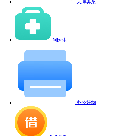
大牌奥莱
问医生
办公好物