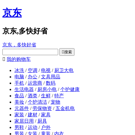
京东
京东,多快好省
京东，多快好省

搜索

我的购物车
冰洗
/
空调
/
电视
/
厨卫大电
电脑
/
办公
/
文具用品
手机
/
运营商
/
数码
生活电器
/
厨房小电
/
个护健康
食品
/
酒类
/
生鲜
/
特产
美妆
/
个护清洁
/
宠物
元器件
/
劳保物资
/
五金机电
家装
/
建材
/
家具
家居日用
/
厨具
男鞋
/
运动
/
户外
男装
/
女装
/
童装
/
内衣