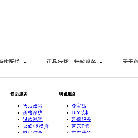
极速配送
正品行货，精致服务
天天
售后服务
特色服务
售后政策
夺宝岛
价格保护
DIY装机
退款说明
延保服务
返修/退换货
京东E卡
取消订单
京东通信