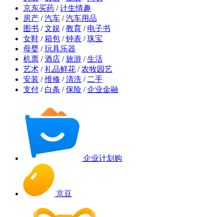
京东买药
/
计生情趣
房产
/
汽车
/
汽车用品
图书
/
文娱
/
教育
/
电子书
女鞋
/
箱包
/
钟表
/
珠宝
母婴
/
玩具乐器
机票
/
酒店
/
旅游
/
生活
艺术
/
礼品鲜花
/
农牧园艺
安装
/
维修
/
清洗
/
二手
支付
/
白条
/
保险
/
企业金融
企业计划购
京豆