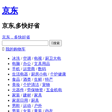
京东
京东,多快好省
京东，多快好省

搜索

我的购物车
冰洗
/
空调
/
电视
/
厨卫大电
电脑
/
办公
/
文具用品
手机
/
运营商
/
数码
生活电器
/
厨房小电
/
个护健康
食品
/
酒类
/
生鲜
/
特产
美妆
/
个护清洁
/
宠物
元器件
/
劳保物资
/
五金机电
家装
/
建材
/
家具
家居日用
/
厨具
男鞋
/
运动
/
户外
男装
/
女装
/
童装
/
内衣