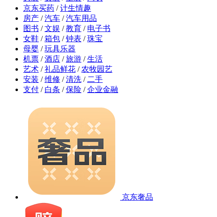
京东买药
/
计生情趣
房产
/
汽车
/
汽车用品
图书
/
文娱
/
教育
/
电子书
女鞋
/
箱包
/
钟表
/
珠宝
母婴
/
玩具乐器
机票
/
酒店
/
旅游
/
生活
艺术
/
礼品鲜花
/
农牧园艺
安装
/
维修
/
清洗
/
二手
支付
/
白条
/
保险
/
企业金融
京东奢品