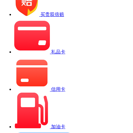
买贵双倍赔
礼品卡
信用卡
加油卡