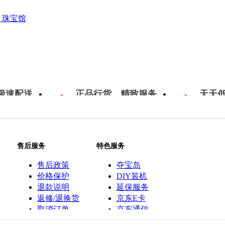
珠宝馆
极速配送
正品行货，精致服务
天天
售后服务
特色服务
售后政策
夺宝岛
价格保护
DIY装机
退款说明
延保服务
返修/退换货
京东E卡
取消订单
京东通信
京鱼座智能