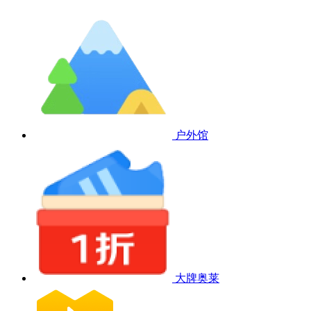
户外馆
大牌奥莱