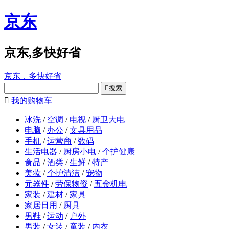
京东
京东,多快好省
京东，多快好省

搜索

我的购物车
冰洗
/
空调
/
电视
/
厨卫大电
电脑
/
办公
/
文具用品
手机
/
运营商
/
数码
生活电器
/
厨房小电
/
个护健康
食品
/
酒类
/
生鲜
/
特产
美妆
/
个护清洁
/
宠物
元器件
/
劳保物资
/
五金机电
家装
/
建材
/
家具
家居日用
/
厨具
男鞋
/
运动
/
户外
男装
/
女装
/
童装
/
内衣