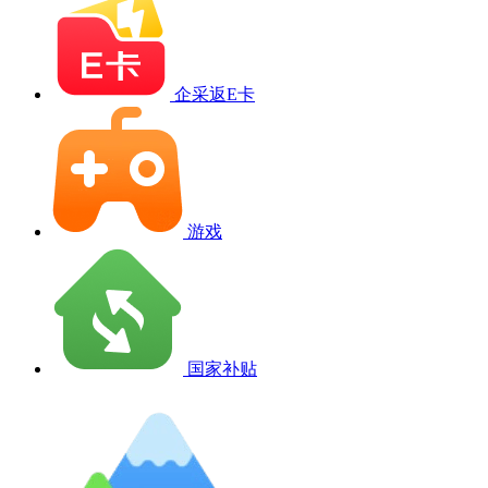
企采返E卡
游戏
国家补贴