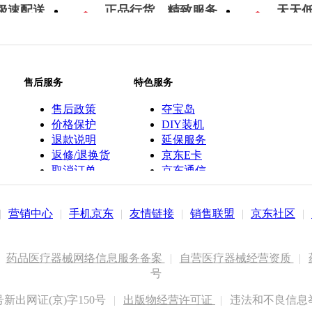
极速配送
正品行货，精致服务
天天
售后服务
特色服务
售后政策
夺宝岛
价格保护
DIY装机
退款说明
延保服务
返修/退换货
京东E卡
取消订单
京东通信
京鱼座智能
|
营销中心
|
手机京东
|
友情链接
|
销售联盟
|
京东社区
|
药品医疗器械网络信息服务备案
|
自营医疗器械经营资质
|
号
出网证(京)字150号
|
出版物经营许可证
|
违法和不良信息举报