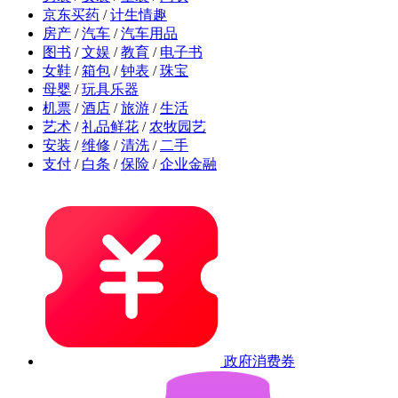
京东买药
/
计生情趣
房产
/
汽车
/
汽车用品
图书
/
文娱
/
教育
/
电子书
女鞋
/
箱包
/
钟表
/
珠宝
母婴
/
玩具乐器
机票
/
酒店
/
旅游
/
生活
艺术
/
礼品鲜花
/
农牧园艺
安装
/
维修
/
清洗
/
二手
支付
/
白条
/
保险
/
企业金融
政府消费券