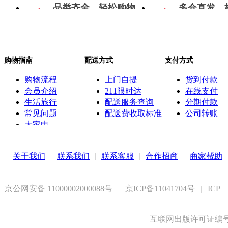
品类齐全，轻松购物
多仓直发，
购物指南
配送方式
支付方式
购物流程
上门自提
货到付款
会员介绍
211限时达
在线支付
生活旅行
配送服务查询
分期付款
常见问题
配送费收取标准
公司转账
大家电
联系客服
关于我们
|
联系我们
|
联系客服
|
合作招商
|
商家帮助
京公网安备 11000002000088号
|
京ICP备11041704号
|
ICP
|
互联网出版许可证编号新