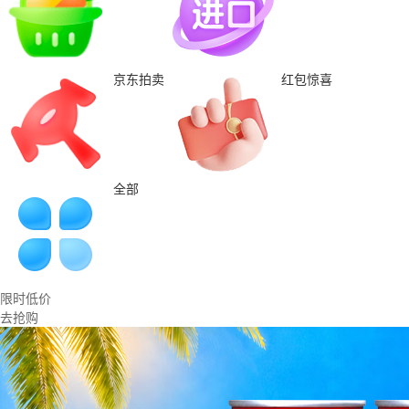
京东拍卖
红包惊喜
全部
限时低价
去抢购