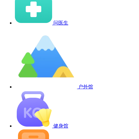
问医生
户外馆
健身馆