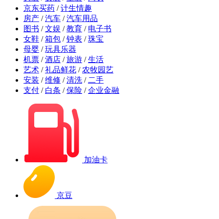
京东买药
/
计生情趣
房产
/
汽车
/
汽车用品
图书
/
文娱
/
教育
/
电子书
女鞋
/
箱包
/
钟表
/
珠宝
母婴
/
玩具乐器
机票
/
酒店
/
旅游
/
生活
艺术
/
礼品鲜花
/
农牧园艺
安装
/
维修
/
清洗
/
二手
支付
/
白条
/
保险
/
企业金融
加油卡
京豆