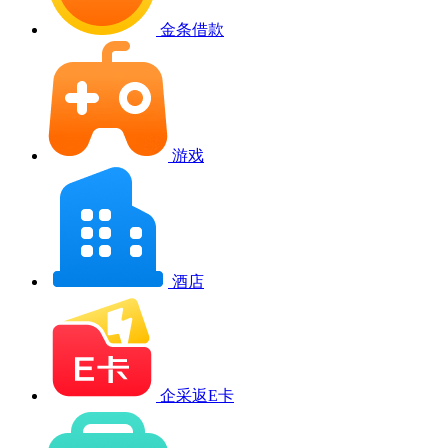
金条借款
游戏
酒店
企采返E卡