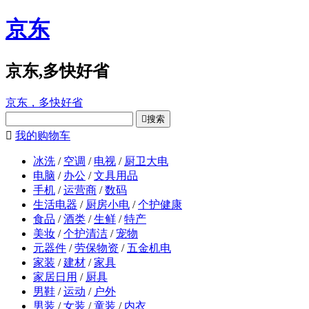
京东
京东,多快好省
京东，多快好省

搜索

我的购物车
冰洗
/
空调
/
电视
/
厨卫大电
电脑
/
办公
/
文具用品
手机
/
运营商
/
数码
生活电器
/
厨房小电
/
个护健康
食品
/
酒类
/
生鲜
/
特产
美妆
/
个护清洁
/
宠物
元器件
/
劳保物资
/
五金机电
家装
/
建材
/
家具
家居日用
/
厨具
男鞋
/
运动
/
户外
男装
/
女装
/
童装
/
内衣