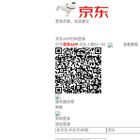
登录页面，改进建议
京东APP扫码登录
打开
京东APP
点左上角扫一扫
查看教程
服务器出错
刷新
密码登录
短信登录