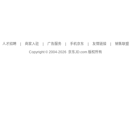
人才招聘
|
商家入驻
|
广告服务
|
手机京东
|
友情链接
|
销售联盟
Copyright © 2004-
2026
京东JD.com 版权所有