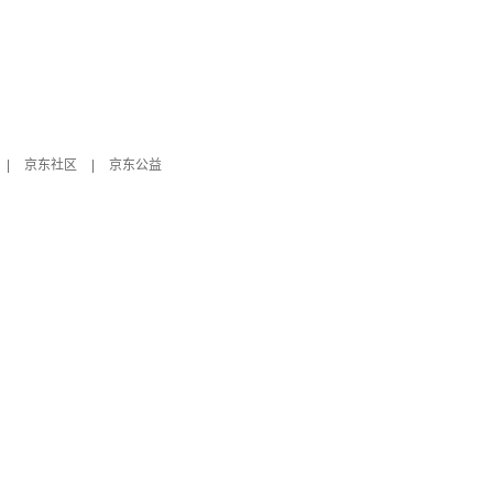
|
京东社区
|
京东公益