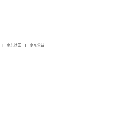
|
京东社区
|
京东公益