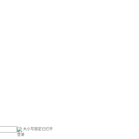
大小写锁定已打开
登录