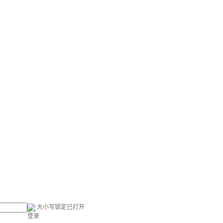
大小写锁定已打开
登录