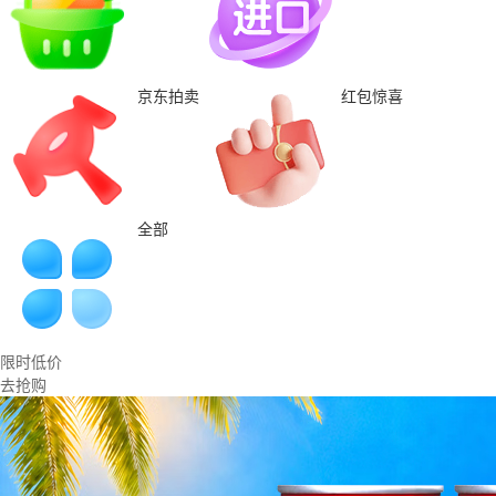
京东拍卖
红包惊喜
全部
限时低价
去抢购