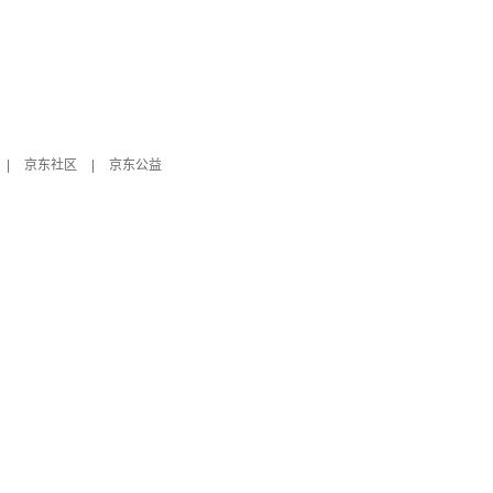
|
京东社区
|
京东公益