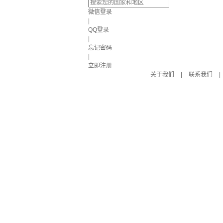
微信登录
|
QQ登录
|
忘记密码
|
立即注册
关于我们
|
联系我们
|