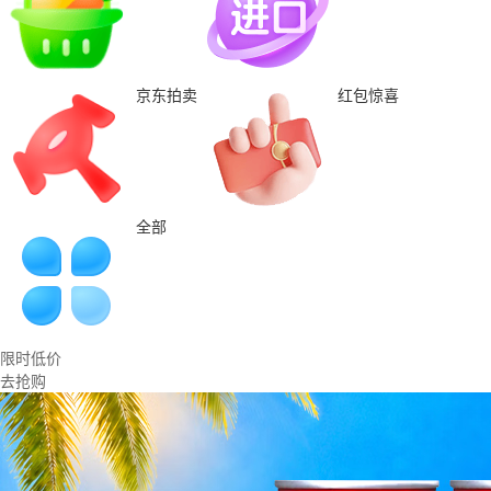
京东拍卖
红包惊喜
全部
限时低价
去抢购